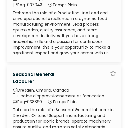
ID du poste
Type d’emploi
Req-037043
Temps Plein
Embrace the role of a Production Line Lead and
drive operational excellence in a dynamic food
manufacturing environment. Lead process
optimization, quality assurance, and team
development initiatives. If you have strong
leadership skills and a passion for continuous
improvement, this is your opportunity to make a
significant impact and grow your career with us.
Seasonal General
Enregi
Labourer
Emplacement
Dresden, Ontario, Canada
Catégorie
Chaîne d'approvisionnement et fabrication
ID du poste
Type d’emploi
Req-038390
Temps Plein
Take on the role of a Seasonal General Labourer in
Dresden, Ontario! Support manufacturing and
production for iconic brands, operate machinery,
ensure quality, and maintain safety standards.