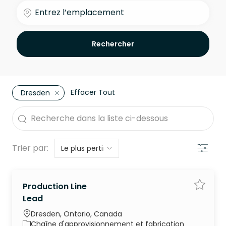
Entrez l’emplacement
Rechercher
Effacer Tout
Dresden
the results are updated
Recherche dans la liste ci-dessous
Filtre
Trier par:
Production Line
Enregis
Lead
Emplacement
Dresden, Ontario, Canada
Catégorie
Chaîne d'approvisionnement et fabrication