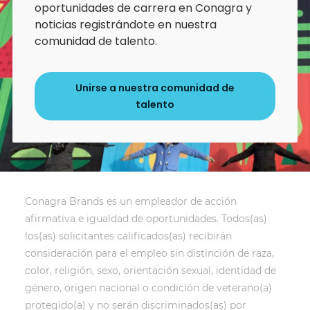
oportunidades de carrera en Conagra y
noticias registrándote en nuestra
comunidad de talento.
Unirse a nuestra comunidad de
talento
Conagra Brands es un empleador de acción
afirmativa e igualdad de oportunidades. Todos(as)
los(as) solicitantes calificados(as) recibirán
consideración para el empleo sin distinción de raza,
color, religión, sexo, orientación sexual, identidad de
género, origen nacional o condición de veterano(a)
protegido(a) y no serán discriminados(as) por