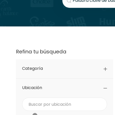
Refina tu búsqueda
Categoría
Ubicación
Buscar desde la lista inferior
Buscar por ubicación
Control deslizante de rango de ubicación