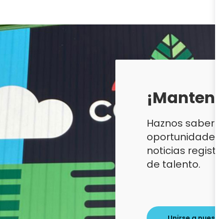
¡Mantent
Haznos saber 
oportunidades
noticias regi
de talento.
Unirse a nues