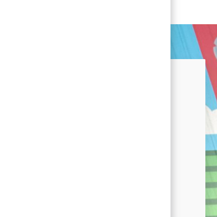
e conectado(a)!
que estás interesado(a) en
 de carrera en Conagra y
strándote en nuestra comunidad
tra comunidad de talento