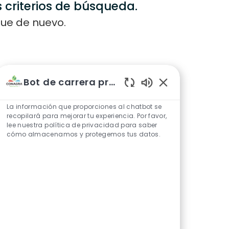
 criterios de búsqueda.
que de nuevo.
Bot de carrera profesional
Sonidos de chatbo
La información que proporciones al chatbot se
recopilará para mejorar tu experiencia. Por favor,
lee nuestra política de privacidad para saber
cómo almacenamos y protegemos tus datos.