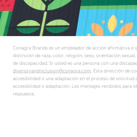
Conagra Brands es un empleador de acción afirmativa e igu
distinción de raza, color, religión, sexo, orientación sex
de discapacidad. Si usted es una persona con una discapa
diversityandinclusion@conagra.com
. Esta dirección de c
accesibilidad o una adaptación en el proceso de solicitud 
accesibilidad o adaptación. Los mensajes recibidos para o
respuesta.