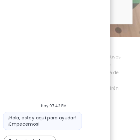
os(as) recibirán consideración para el empleo sin
(a) protegido(a) y no serán discriminados(as) por motivos
el proceso de selección de empleo, comuníquese con
 empleo con discapacidades que solicitan asistencia de
solicitud de empleo si no necesita asistencia de
icos no relacionados con la discapacidad, no recibirán
Hoy 07:42 PM
Mensaje de bot
¡Hola, estoy aquí para ayudar!
¡Empecemos!