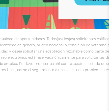
aldad de oportunidades. Todos(as) los(as) solicitantes calificad
ual, identidad de género, origen nacional o condición de veterano
cidad y desea solicitar una adaptación razonable como parte d
orreo electrónico está reservada únicamente para solicitantes de
de empleo. Por favor no escriba ahí con respecto al estado de su 
tros fines, como el seguimiento a una solicitud o problemas técn