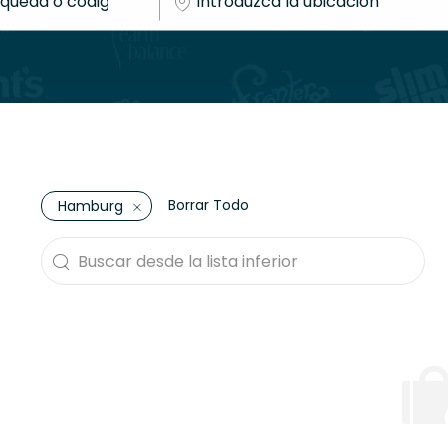
Borrar Todo
Hamburg
Buscar desde la lista inferior
the results are updated