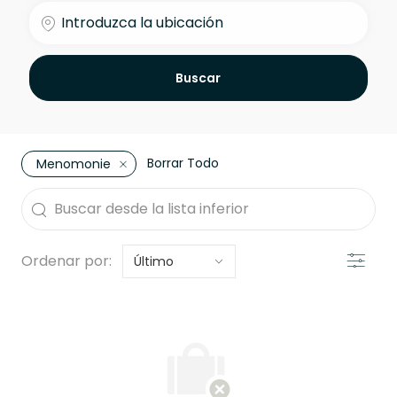
Introduzca la ubicación
Buscar
Borrar Todo
Menomonie
the results are updated
Buscar desde la lista inferior
Filtro
Ordenar por: