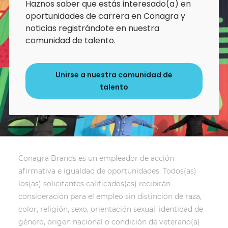
Haznos saber que estás interesado(a) en
oportunidades de carrera en Conagra y
noticias registrándote en nuestra
comunidad de talento.
Unirse a nuestra comunidad de
talento
Conagra Brands es un empleador de acción
afirmativa e igualdad de oportunidades. Todos(as)
los(as) solicitantes calificados(as) recibirán
consideración para el empleo sin distinción de raza,
color, religión, sexo, orientación sexual, identidad de
género, origen nacional o condición de veterano(a)