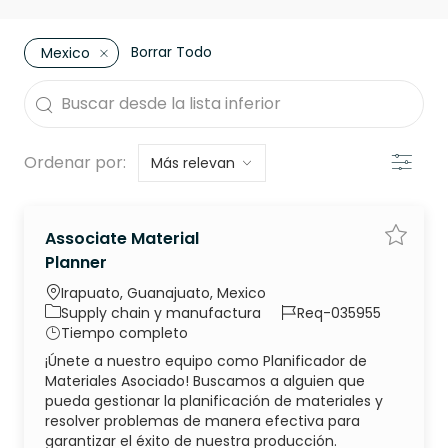
Borrar Todo
Mexico
the results are updated
Buscar desde la lista inferior
Filtro
Ordenar por:
Associate Material
Guarda
Planner
Ubicación
Irapuato, Guanajuato, Mexico
Categoría
ID de trabajo
Supply chain y manufactura
Req-035955
Tipo de trabajo
Tiempo completo
¡Únete a nuestro equipo como Planificador de
Materiales Asociado! Buscamos a alguien que
pueda gestionar la planificación de materiales y
resolver problemas de manera efectiva para
garantizar el éxito de nuestra producción.