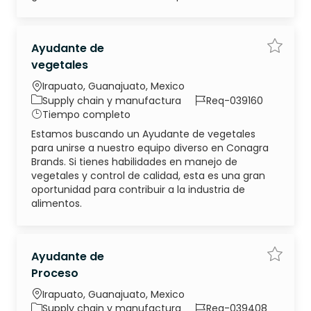
Ayudante de
Guarda
vegetales
Ubicación
Irapuato, Guanajuato, Mexico
Categoría
ID de trabajo
Supply chain y manufactura
Req-039160
Tipo de trabajo
Tiempo completo
Estamos buscando un Ayudante de vegetales
para unirse a nuestro equipo diverso en Conagra
Brands. Si tienes habilidades en manejo de
vegetales y control de calidad, esta es una gran
oportunidad para contribuir a la industria de
alimentos.
Ayudante de
Guarda
Proceso
Ubicación
Irapuato, Guanajuato, Mexico
Categoría
ID de trabajo
Supply chain y manufactura
Req-039408