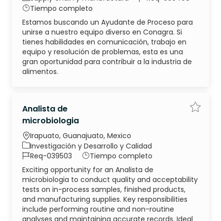
Tipo de trabajo
Tiempo completo
Estamos buscando un Ayudante de Proceso para
unirse a nuestro equipo diverso en Conagra. Si
tienes habilidades en comunicación, trabajo en
equipo y resolución de problemas, esta es una
gran oportunidad para contribuir a la industria de
alimentos.
Analista de
Guarda
microbiologia
Ubicación
Irapuato, Guanajuato, Mexico
Categoría
Investigación y Desarrollo y Calidad
ID de trabajo
Tipo de trabajo
Req-039503
Tiempo completo
Exciting opportunity for an Analista de
microbiologia to conduct quality and acceptability
tests on in-process samples, finished products,
and manufacturing supplies. Key responsibilities
include performing routine and non-routine
analyses and maintaining accurate records. Ideal