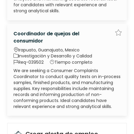
for candidates with relevant experience and
strong analytical skills.
Coordinador de quejas del
Guarda
consumidor
Ubicación
Irapuato, Guanajuato, Mexico
Categoría
Investigación y Desarrollo y Calidad
ID de trabajo
Tipo de trabajo
Req-039502
Tiempo completo
We are seeking a Consumer Complaints
Coordinator to conduct quality tests on in-process
samples, finished products, and manufacturing
supplies. Key responsibilities include maintaining
records and informing production of non-
conforming products. Ideal candidates have
relevant experience and strong analytical skills.
Crear alerta de empleo