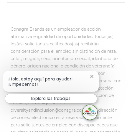
Conagra Brands es un empleador de acción
afirmativa e igualdad de oportunidades. Todos(as)
los(as) solicitantes calificados(as) recibirán
consideración para el empleo sin distinción de raza,
color, religión, sexo, orientación sexual, identidad de
género, origen nacional o condición de veterano(a)
protegido(a) y no serán discriminados(as) por
Cerrar notificación
¡Hola, estoy aquí para ayudar!
motivos de discapacidad. Si usted es una persona con
¡Empecemos!
una discapacidad y desea solicitar una adaptación
razonable como parte del proceso de selección de
Explora los trabajos
empleo, comuníquese con
diversityandinclusion@conagra.com
. Esta dirección
de correo electrónico está reservada únicamente
para solicitantes de empleo con discapacidades que