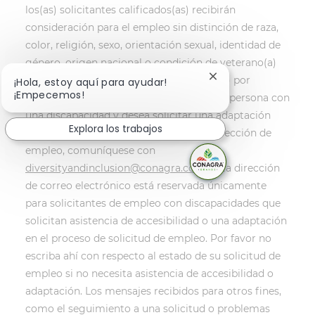
los(as) solicitantes calificados(as) recibirán
consideración para el empleo sin distinción de raza,
color, religión, sexo, orientación sexual, identidad de
género, origen nacional o condición de veterano(a)
protegido(a) y no serán discriminados(as) por
Cerrar notificación 
¡Hola, estoy aquí para ayudar!
¡Empecemos!
motivos de discapacidad. Si usted es una persona con
una discapacidad y desea solicitar una adaptación
Explora los trabajos
razonable como parte del proceso de selección de
empleo, comuníquese con
diversityandinclusion@conagra.com
. Esta dirección
de correo electrónico está reservada únicamente
para solicitantes de empleo con discapacidades que
solicitan asistencia de accesibilidad o una adaptación
en el proceso de solicitud de empleo. Por favor no
escriba ahí con respecto al estado de su solicitud de
empleo si no necesita asistencia de accesibilidad o
adaptación. Los mensajes recibidos para otros fines,
como el seguimiento a una solicitud o problemas