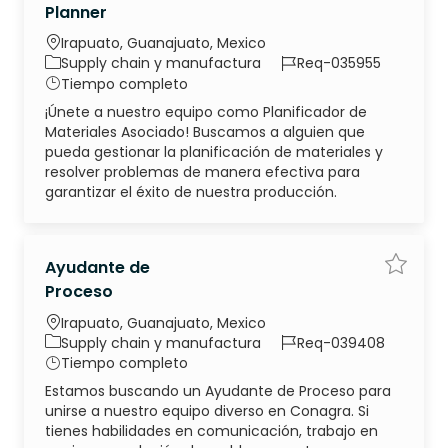
Planner
Ubicación
Irapuato, Guanajuato, Mexico
Categoría
ID de trabajo
Supply chain y manufactura
Req-035955
Tipo de trabajo
Tiempo completo
¡Únete a nuestro equipo como Planificador de
Materiales Asociado! Buscamos a alguien que
pueda gestionar la planificación de materiales y
resolver problemas de manera efectiva para
garantizar el éxito de nuestra producción.
Ayudante de
Guarda
Proceso
Ubicación
Irapuato, Guanajuato, Mexico
Categoría
ID de trabajo
Supply chain y manufactura
Req-039408
Tipo de trabajo
Tiempo completo
Estamos buscando un Ayudante de Proceso para
unirse a nuestro equipo diverso en Conagra. Si
tienes habilidades en comunicación, trabajo en