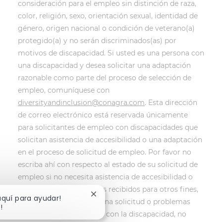
consideración para el empleo sin distinción de raza,
color, religión, sexo, orientación sexual, identidad de
género, origen nacional o condición de veterano(a)
protegido(a) y no serán discriminados(as) por
motivos de discapacidad. Si usted es una persona con
una discapacidad y desea solicitar una adaptación
razonable como parte del proceso de selección de
empleo, comuníquese con
diversityandinclusion@conagra.com
. Esta dirección
de correo electrónico está reservada únicamente
para solicitantes de empleo con discapacidades que
solicitan asistencia de accesibilidad o una adaptación
en el proceso de solicitud de empleo. Por favor no
escriba ahí con respecto al estado de su solicitud de
empleo si no necesita asistencia de accesibilidad o
adaptación. Los mensajes recibidos para otros fines,
Cerrar notificación de chatbot
 aquí para ayudar!
como el seguimiento a una solicitud o problemas
!
técnicos no relacionados con la discapacidad, no