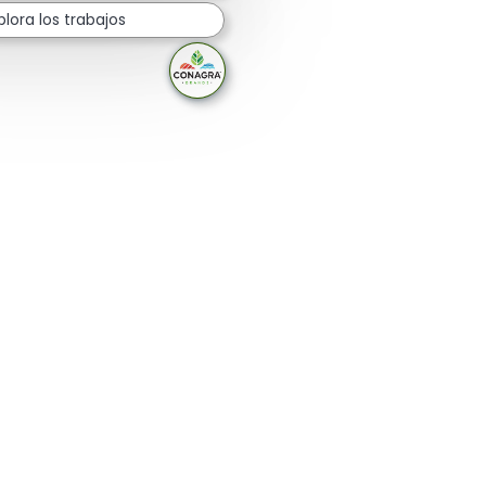
recibirán respuesta.
plora los trabajos