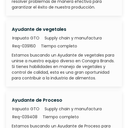
resolver problemas de manera efectiva para
garantizar el éxito de nuestra producción.
Ayudante de vegetales
Categoría
Irapuato GTO
Supply chain y manufactura
ID de trabajo
Tipo de trabajo
Req-039160
Tiempo completo
Estamos buscando un Ayudante de vegetales para
unirse a nuestro equipo diverso en Conagra Brands.
Si tienes habilidades en manejo de vegetales y
control de calidad, esta es una gran oportunidad
para contribuir a la industria de alimentos.
Ayudante de Proceso
Categoría
Irapuato GTO
Supply chain y manufactura
ID de trabajo
Tipo de trabajo
Req-039408
Tiempo completo
Estamos buscando un Ayudante de Proceso para