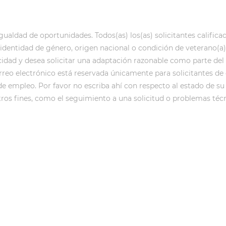
aldad de oportunidades. Todos(as) los(as) solicitantes calificad
ual, identidad de género, origen nacional o condición de veterano
cidad y desea solicitar una adaptación razonable como parte d
orreo electrónico está reservada únicamente para solicitantes de
de empleo. Por favor no escriba ahí con respecto al estado de su 
tros fines, como el seguimiento a una solicitud o problemas técn