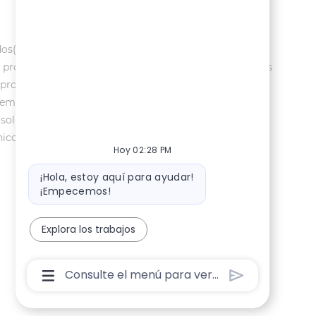
os(as) recibirán consideración para el empleo sin
(a) protegido(a) y no serán discriminados(as) por motivos
el proceso de selección de empleo, comuníquese con
 empleo con discapacidades que solicitan asistencia de
solicitud de empleo si no necesita asistencia de
icos no relacionados con la discapacidad, no recibirán
Hoy 02:28 PM
Mensaje de bot
¡Hola, estoy aquí para ayudar!
¡Empecemos!
Explora los trabajos
Cuadro De Entrada De Usuario De Chatbot 