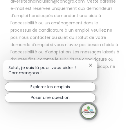
diversitéandinclusion@conagra.com
. Cette adresse
e-mail est réservée uniquement aux demandeurs
d'emploi handicapés demandant une aide à
l'accessibilité ou un aménagement dans le
processus de candidature à un emploi. Veuillez ne
pas nous contacter au sujet du statut de votre
demande d'emploi si vous n'avez pas besoin d'aide à
l'accessibilité ou d'adaptation. Les messages laissés à
d’autres fins, comme le suivi d’une candidature ou
des problèmes techniques non liés au handicap, ne
Fermer la notificat
Salut, je suis là pour vous aider !
Commençons !
recevront pas de réponse.
Explorer les emplois
Poser une question